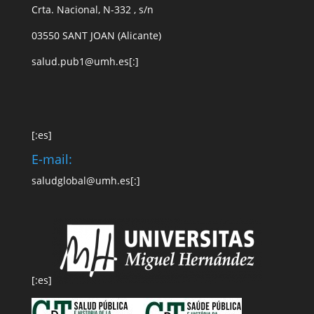
Crta. Nacional, N-332 , s/n
03550 SANT JOAN (Alicante)
s
alud.pub1
@
u
mh.es
[:]
[:es]
E-mail:
saludglobal@umh.es
[:]
[:es]