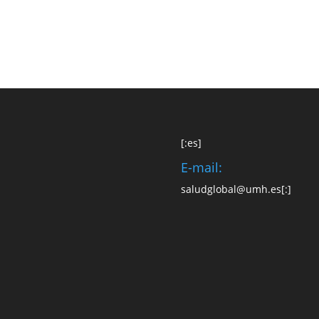
[:es]
E-mail:
saludglobal@umh.es
[:]