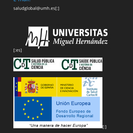
saludglobal@umh.es
[:]
[:es]
[:]