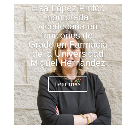
Elsa López Pintor,
nombrada
vicedecana en
funciones del
Grado en Farmacia
de la Universidad
Miguel Hernández
Leer más