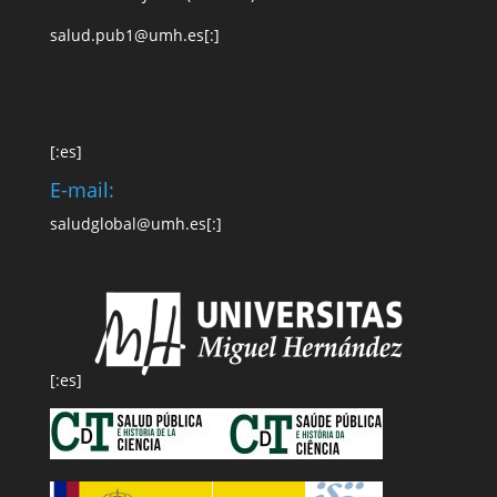
s
alud.pub1
@
u
mh.es
[:]
[:es]
E-mail:
saludglobal@umh.es
[:]
[:es]