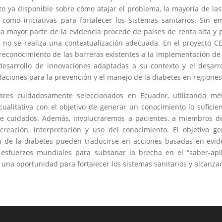
to ya disponible sobre cómo atajar el problema, la mayoría de las
 como iniciativas para fortalecer los sistemas sanitarios. Sin
La mayor parte de la evidencia procede de países de renta alta 
si no se realiza una contextualización adecuada. En el proyecto 
 reconocimiento de las barreras existentes a la implementación d
l desarrollo de innovaciones adaptadas a su contexto y el desar
ciones para la prevención y el manejo de la diabetes en regiones
gares cuidadosamente seleccionados en Ecuador, utilizando mé
 cualitativa con el objetivo de generar un conocimiento lo sufici
de cuidados. Además, involucraremos a pacientes, a miembros de
eación, interpretación y uso del conocimiento. El objetivo ge
n de la diabetes pueden traducirse en acciones basadas en evid
s esfuerzos mundiales para subsanar la brecha en el “saber-apl
y una oportunidad para fortalecer los sistemas sanitarios y alcanzar