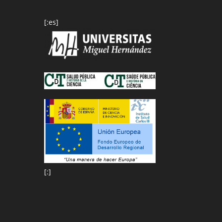
[:es]
[:]