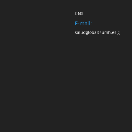
[:es]
E-mail:
saludglobal@umh.es
[:]