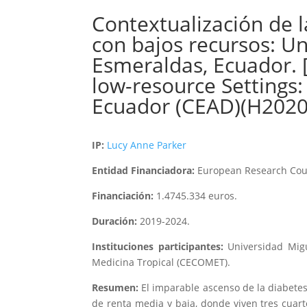
Contextualización de l
con bajos recursos: U
Esmeraldas, Ecuador. [
low-resource Settings
Ecuador (CEAD)(H2020
IP:
Lucy Anne Parker
Entidad Financiadora:
European Research Coun
Financiación:
1.4745.334 euros.
Duración:
2019-2024.
Instituciones participantes:
Universidad Migu
Medicina Tropical (CECOMET).
Resumen:
El imparable ascenso de la diabetes
de renta media y baja, donde viven tres cua